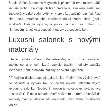
Studie Vision Mercedes-Maybach 6 připomíná tvarem své zádě
luxusní jachtu. Do vnějších hran protažené, zaoblené zádě jsou
integrovány úzké zadní svítilny, které vůz vizuálně rozšiřují. Nad
nimi jsou umístěna obě extrémně nízká zadní okna („split
window“). Dalšími výraznými prvky na zádi jsou difuzor v
hliníkovém rámečku a ventilační otvory za podběhy kol.
Luxusní salonek s novými
materiály
Interiér studie Vision Mercedes-Maybach 6 je syntézou
inteligence a emocí, která spojuje tradiční hodnoty značky
Mercedes-Benz s novými zážitky ze světa high-tech.
Přístrojová deska zasahuje jako lehké „křídlo“ přes výplně dveří
do sedadel a vytváří tak po celém obvodu interiéru dojem
luxusního salonku. Nevšední finesou je nová povrchová úprava
„Inside-Out“. Plocha sedadel tvoří horizontálu, která přechází do
vertikály dveří a nakonec ústí do spodní části ramen přístrojové
desky.