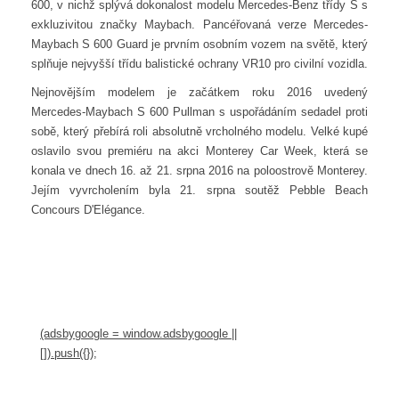
600, v nichž splývá dokonalost modelu Mercedes-Benz třídy S s
exkluzivitou značky Maybach. Pancéřovaná verze Mercedes-
Maybach S 600 Guard je prvním osobním vozem na světě, který
splňuje nejvyšší třídu balistické ochrany VR10 pro civilní vozidla.
Nejnovějším modelem je začátkem roku 2016 uvedený
Mercedes-Maybach S 600 Pullman s uspořádáním sedadel proti
sobě, který přebírá roli absolutně vrcholného modelu. Velké kupé
oslavilo svou premiéru na akci Monterey Car Week, která se
konala ve dnech 16. až 21. srpna 2016 na poloostrově Monterey.
Jejím vyvrcholením byla 21. srpna soutěž Pebble Beach
Concours D'Elégance.
(adsbygoogle = window.adsbygoogle ||
[]).push({});