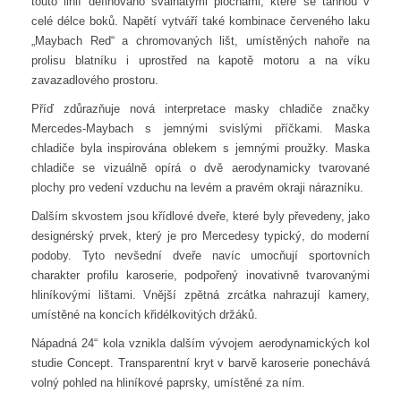
touto linií definováno svalnatými plochami, které se táhnou v
celé délce boků. Napětí vytváří také kombinace červeného laku
„Maybach Red“ a chromovaných lišt, umístěných nahoře na
prolisu blatníku i uprostřed na kapotě motoru a na víku
zavazadlového prostoru.
Příď zdůrazňuje nová interpretace masky chladiče značky
Mercedes-Maybach s jemnými svislými příčkami. Maska
chladiče byla inspirována oblekem s jemnými proužky. Maska
chladiče se vizuálně opírá o dvě aerodynamicky tvarované
plochy pro vedení vzduchu na levém a pravém okraji nárazníku.
Dalším skvostem jsou křídlové dveře, které byly převedeny, jako
designérský prvek, který je pro Mercedesy typický, do moderní
podoby. Tyto nevšední dveře navíc umocňují sportovních
charakter profilu karoserie, podpořený inovativně tvarovanými
hliníkovými lištami. Vnější zpětná zrcátka nahrazují kamery,
umístěné na koncích křidélkovitých držáků.
Nápadná 24“ kola vznikla dalším vývojem aerodynamických kol
studie Concept. Transparentní kryt v barvě karoserie ponechává
volný pohled na hliníkové paprsky, umístěné za ním.