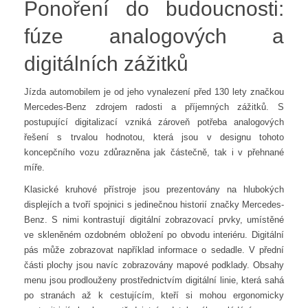
Ponoření do budoucnosti:
fúze analogových a
digitálních zážitků
Jízda automobilem je od jeho vynalezení před 130 lety značkou
Mercedes-Benz zdrojem radosti a příjemných zážitků. S
postupující digitalizací vzniká zároveň potřeba analogových
řešení s trvalou hodnotou, která jsou v designu tohoto
koncepčního vozu zdůrazněna jak částečně, tak i v přehnané
míře.
Klasické kruhové přístroje jsou prezentovány na hlubokých
displejích a tvoří spojnici s jedinečnou historií značky Mercedes-
Benz. S nimi kontrastují digitální zobrazovací prvky, umístěné
ve skleněném ozdobném obložení po obvodu interiéru. Digitální
pás může zobrazovat například informace o sedadle. V přední
části plochy jsou navíc zobrazovány mapové podklady. Obsahy
menu jsou prodlouženy prostřednictvím digitální linie, která sahá
po stranách až k cestujícím, kteří si mohou ergonomicky