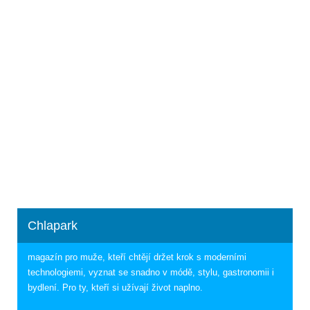
Chlapark
magazín pro muže, kteří chtějí držet krok s moderními
technologiemi, vyznat se snadno v módě, stylu, gastronomii i
bydlení. Pro ty, kteří si užívají život naplno.