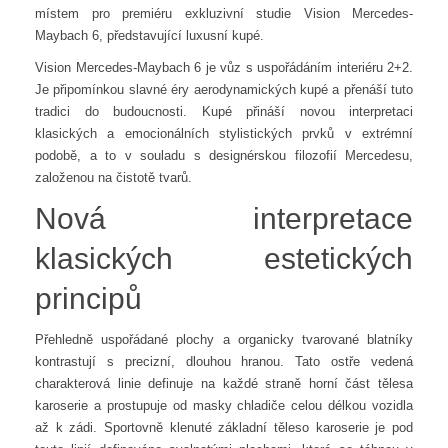
místem pro premiéru exkluzivní studie Vision Mercedes-
Maybach 6, představující luxusní kupé.
Vision Mercedes-Maybach 6 je vůz s uspořádáním interiéru 2+2.
Je připomínkou slavné éry aerodynamických kupé a přenáší tuto
tradici do budoucnosti. Kupé přináší novou interpretaci
klasických a emocionálních stylistických prvků v extrémní
podobě, a to v souladu s designérskou filozofií Mercedesu,
založenou na čistotě tvarů.
Nová interpretace
klasických estetických
principů
Přehledně uspořádané plochy a organicky tvarované blatníky
kontrastují s precizní, dlouhou hranou. Tato ostře vedená
charakterová linie definuje na každé straně horní část tělesa
karoserie a prostupuje od masky chladiče celou délkou vozidla
až k zádi. Sportovně klenuté základní těleso karoserie je pod