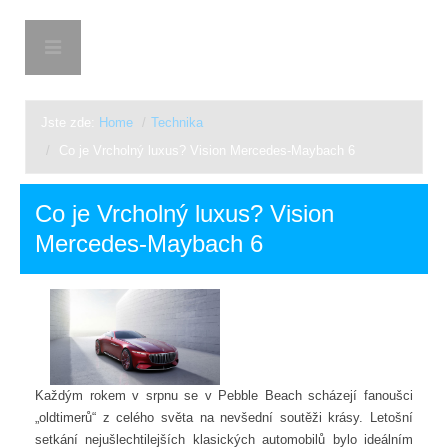
CHLAPARK
Jste zde:
Home
/
Technika
/
Co je Vrcholný luxus? Vision Mercedes-Maybach 6
Co je Vrcholný luxus? Vision
Mercedes-Maybach 6
Každým rokem v srpnu se v Pebble Beach scházejí fanoušci
„oldtimerů“ z celého světa na nevšední soutěži krásy. Letošní
setkání nejušlechtilejších klasických automobilů bylo ideálním