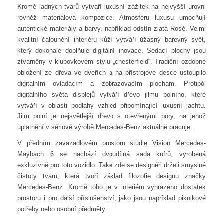
Kromě ladných tvarů vytváří luxusní zážitek na nejvyšší úrovni
rovněž materiálová kompozice. Atmosféru luxusu umocňují
autentické materiály a barvy, například odstín zlatá Rosé. Velmi
kvalitní čalounění interiéru kůží vytváří úžasný barevný svět,
který dokonale doplňuje digitální inovace. Sedací plochy jsou
ztvárněny v klubovkovém stylu „chesterfield“. Tradiční ozdobné
obložení ze dřeva ve dveřích a na přístrojové desce ustoupilo
digitálním ovládacím a zobrazovacím plochám. Protipól
digitálního světa displejů vytváří dřevo jilmu polního, které
vytváří v oblasti podlahy vzhled připomínající luxusní jachtu.
Jilm polní je nejsvětlejší dřevo s otevřenými póry, na jehož
uplatnění v sériové výrobě Mercedes-Benz aktuálně pracuje.
V předním zavazadlovém prostoru studie Vision Mercedes-
Maybach 6 se nachází dvoudílná sada kufrů, vyrobená
exkluzivně pro toto vozidlo. Také zde se designéři drželi smyslné
čistoty tvarů, která tvoří základ filozofie designu značky
Mercedes-Benz. Kromě toho je v interiéru vyhrazeno dostatek
prostoru i pro další příslušenství, jako jsou například piknikové
potřeby nebo osobní předměty.