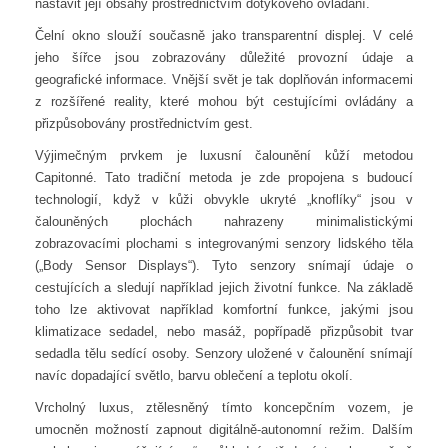
nastavit její obsahy prostřednictvím dotykového ovládání.
Čelní okno slouží současně jako transparentní displej. V celé
jeho šířce jsou zobrazovány důležité provozní údaje a
geografické informace. Vnější svět je tak doplňován informacemi
z rozšířené reality, které mohou být cestujícími ovládány a
přizpůsobovány prostřednictvím gest.
Výjimečným prvkem je luxusní čalounění kůží metodou
Capitonné. Tato tradiční metoda je zde propojena s budoucí
technologií, když v kůži obvykle ukryté „knoflíky“ jsou v
čalouněných plochách nahrazeny minimalistickými
zobrazovacími plochami s integrovanými senzory lidského těla
(„Body Sensor Displays“). Tyto senzory snímají údaje o
cestujících a sledují například jejich životní funkce. Na základě
toho lze aktivovat například komfortní funkce, jakými jsou
klimatizace sedadel, nebo masáž, popřípadě přizpůsobit tvar
sedadla tělu sedící osoby. Senzory uložené v čalounění snímají
navíc dopadající světlo, barvu oblečení a teplotu okolí.
Vrcholný luxus, ztělesněný tímto koncepčním vozem, je
umocněn možností zapnout digitálně-autonomní režim. Dalším