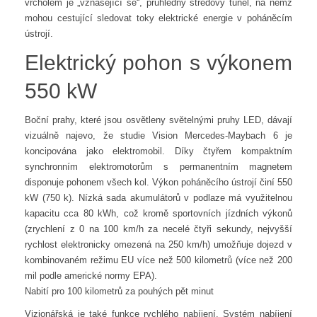
vrcholem je „vznášející se“, průhledný středový tunel, na němž
mohou cestující sledovat toky elektrické energie v poháněcím
ústrojí.
Elektrický pohon s výkonem
550 kW
Boční prahy, které jsou osvětleny světelnými pruhy LED, dávají
vizuálně najevo, že studie Vision Mercedes-Maybach 6 je
koncipována jako elektromobil. Díky čtyřem kompaktním
synchronním elektromotorům s permanentním magnetem
disponuje pohonem všech kol. Výkon poháněcího ústrojí činí 550
kW (750 k). Nízká sada akumulátorů v podlaze má využitelnou
kapacitu cca 80 kWh, což kromě sportovních jízdních výkonů
(zrychlení z 0 na 100 km/h za necelé čtyři sekundy, nejvyšší
rychlost elektronicky omezená na 250 km/h) umožňuje dojezd v
kombinovaném režimu EU více než 500 kilometrů (více než 200
mil podle americké normy EPA).
Nabití pro 100 kilometrů za pouhých pět minut
Vizionářská je také funkce rychlého nabíjení. Systém nabíjení