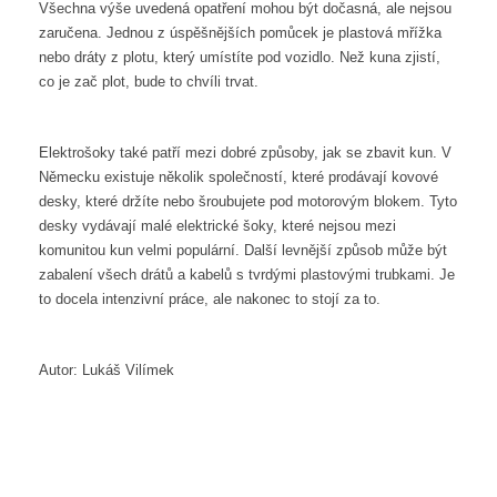
Všechna výše uvedená opatření mohou být dočasná, ale nejsou
zaručena. Jednou z úspěšnějších pomůcek je plastová mřížka
nebo dráty z plotu, který umístíte pod vozidlo. Než kuna zjistí,
co je zač plot, bude to chvíli trvat.
Elektrošoky také patří mezi dobré způsoby, jak se zbavit kun. V
Německu existuje několik společností, které prodávají kovové
desky, které držíte nebo šroubujete pod motorovým blokem. Tyto
desky vydávají malé elektrické šoky, které nejsou mezi
komunitou kun velmi populární. Další levnější způsob může být
zabalení všech drátů a kabelů s tvrdými plastovými trubkami. Je
to docela intenzivní práce, ale nakonec to stojí za to.
Autor: Lukáš Vilímek