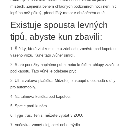
místech. Zejména během chladných podzimních nocí není nic
lepšího než pěkný, předehřátý motor v chráněném autě.
Existuje spousta levných
tipů, abyste kun zbavili:
1. Štětky, které visí v misce u záchodu, zavěste pod kapotou
vašeho vozu. Kuně tato „vůně“ smrdí.
2. Staré ponožky naplněné psími nebo kočičími chlupy zavěste
pod kapotu. Tato vůně je odežene pryč
3. Ultrazvuková plašička. Můžete ji zakoupit u obchodů s díly
pro automobily.
4. Naftalínová kulička pod kapotou.
5. Spreje proti kunám.
6. Tygří trus. Ten si můžete vyptat v ZOO.
7. Voňavka, vonný olej, ocet nebo mýdlo.