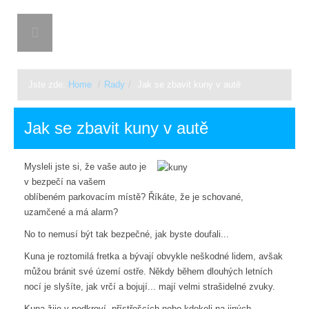
CHLAPARK
Jste zde:
Home
/
Rady
/
Jak se zbavit kuny v autě
Jak se zbavit kuny v autě
Mysleli jste si, že vaše auto je
v bezpečí na vašem
oblíbeném parkovacím místě? Říkáte, že je schované,
uzamčené a má alarm?
No to nemusí být tak bezpečné, jak byste doufali...
Kuna je roztomilá fretka a bývají obvykle neškodné lidem, avšak
můžou bránit své území ostře. Někdy během dlouhých letních
nocí je slyšíte, jak vrčí a bojují... mají velmi strašidelné zvuky.
Kuna žije v podkroví, přístřešcích nebo kdekoli na jiných