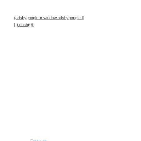
(adsbygoogle = window.adsbygoogle ||
[]).push({});
Copyright © 2017 Chlapark.cz, All rights reserved.