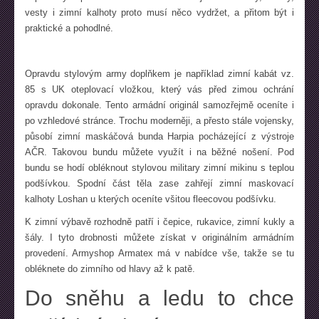
vesty i zimní kalhoty proto musí něco vydržet, a přitom být i
praktické a pohodlné.
Opravdu stylovým army doplňkem je například zimní kabát vz.
85 s UK oteplovací vložkou, který vás před zimou ochrání
opravdu dokonale. Tento armádní originál samozřejmě oceníte i
po vzhledové stránce. Trochu moderněji, a přesto stále vojensky,
působí zimní maskáčová bunda Harpia pocházející z výstroje
AČR. Takovou bundu můžete využít i na běžné nošení. Pod
bundu se hodí obléknout stylovou military zimní mikinu s teplou
podšívkou. Spodní část těla zase zahřejí zimní maskovací
kalhoty Loshan u kterých oceníte všitou fleecovou podšívku.
K zimní výbavě rozhodně patří i čepice, rukavice, zimní kukly a
šály. I tyto drobnosti můžete získat v originálním armádním
provedení. Armyshop Armatex má v nabídce vše, takže se tu
obléknete do zimního od hlavy až k patě.
Do sněhu a ledu to chce