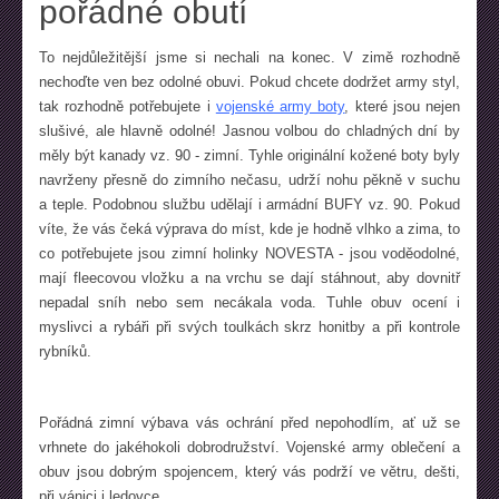
pořádné obutí
To nejdůležitější jsme si nechali na konec. V zimě rozhodně
nechoďte ven bez odolné obuvi. Pokud chcete dodržet army styl,
tak rozhodně potřebujete i
vojenské army boty
, které jsou nejen
slušivé, ale hlavně odolné! Jasnou volbou do chladných dní by
měly být kanady vz. 90 - zimní. Tyhle originální kožené boty byly
navrženy přesně do zimního nečasu, udrží nohu pěkně v suchu
a teple. Podobnou službu udělají i armádní BUFY vz. 90. Pokud
víte, že vás čeká výprava do míst, kde je hodně vlhko a zima, to
co potřebujete jsou zimní holinky NOVESTA - jsou voděodolné,
mají fleecovou vložku a na vrchu se dají stáhnout, aby dovnitř
nepadal sníh nebo sem necákala voda. Tuhle obuv ocení i
myslivci a rybáři při svých toulkách skrz honitby a při kontrole
rybníků.
Pořádná zimní výbava vás ochrání před nepohodlím, ať už se
vrhnete do jakéhokoli dobrodružství. Vojenské army oblečení a
obuv jsou dobrým spojencem, který vás podrží ve větru, dešti,
při vánici i ledovce.