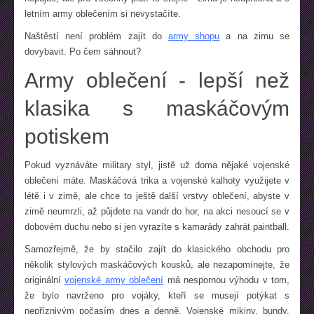
letním army oblečením si nevystačíte.
Naštěstí není problém zajít do
army shopu
a na zimu se
dovybavit. Po čem sáhnout?
Army oblečení - lepší než
klasika s maskáčovým
potiskem
Pokud vyznáváte military styl, jistě už doma nějaké vojenské
oblečení máte. Maskáčová trika a vojenské kalhoty využijete v
létě i v zimě, ale chce to ještě další vrstvy oblečení, abyste v
zimě neumrzli, až půjdete na vandr do hor, na akci nesoucí se v
dobovém duchu nebo si jen vyrazíte s kamarády zahrát paintball.
Samozřejmě, že by stačilo zajít do klasického obchodu pro
několik stylových maskáčových kousků, ale nezapomínejte, že
originální
vojenské army oblečení
má nespornou výhodu v tom,
že bylo navrženo pro vojáky, kteří se musejí potýkat s
nepříznivým počasím dnes a denně. Vojenské mikiny, bundy,