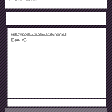
(adsbygoogle = window.adsbygoogle ||
[]).push({});