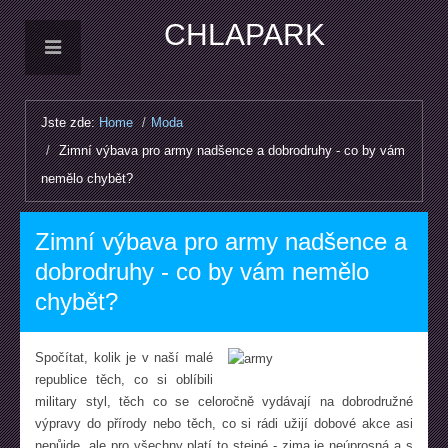
CHLAPARK
Jste zde:
Home
/
Moda
/
Zimní výbava pro army nadšence a dobrodruhy - co by vám
nemělo chybět?
Zimní výbava pro army nadšence a
dobrodruhy - co by vám nemělo
chybět?
Spočítat, kolik je v naší malé
republice těch, co si oblíbili
military styl, těch co se celoročně vydávají na dobrodružné
výpravy do přírody nebo těch, co si rádi užijí dobové akce asi
nepůjde, ale pro všechny platí to stejné - zima je neúprosná a s