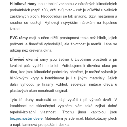
Hliníkové rámy
jsou stabilní variantou v náročných klimatických
podmínkách (např. sůl), drží svůj tvar – což je důležité u velkých
zasklených ploch. Neopotřebují se tak snadno, tkzv. nestárnou a
snadno se udržují. Vyhovují nejvyšším nárokům na tepelnou
izolaci.
PVC rámy
mají o něco nižší prostupnost tepla než hliník, jejich
pořízení je finančně výhodnější, ale životnost je menší. Lépe se
udržují než dřevěná okna.
Dřevěné okenní
rámy jsou šetrné k životnímu prostředí a při
kvalitní péči vydrží i sto let. Potřebujeme-li dřevěná okna pro
dům, kde jsou klimatické podmínky náročné, je možné vybavit je
hliníkovými kryty a kombinovat je i s jinými materiály. Jejich
další výhodou je krásný vzhled, sebelepší imitace dřeva u
plastových oken nenahradí originál.
Tyto tři druhy materiálů se dají využít i při výrobě dveří. V
kombinaci se skleněnými výplněmi vám také zajistí dobré
tepelně-izolační vlastnosti. Trochu jinou kapitolou jsou
bezpečnostní dveře
. Materiálem je zde ocel, hlubokotažný plech
a např. laminová protipožární deska.