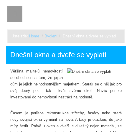
CHLAPARK
Jste zde:
Home
/
Bydlení
/
Dnešní okna a dveře se vyplatí
Dnešní okna a dveře se vyplatí
Většina majitelů nemovitostí
se shodnou na tom, že jejich
dům je jejich nejhodnotnějším majetkem. Starají se o něj jak pro
svůj dobrý pocit, tak i kvůli svému okolí. Navíc peníze
investované do nemovitosti neztrácí na hodnotě.
Časem je potřeba rekonstrukce střechy, fasády nebo stará
nevyhovující okna vyměnit za nová. A tady je otázkou, do jaké
míry šetřit. Právě u oken a dveří je důležitý nejen materiál, ze