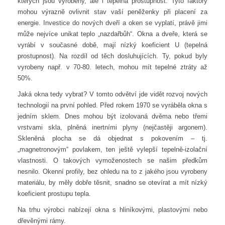
kterých jsou vyrobeny, ale i tepelná prostupnost. Tyto faktory
mohou výrazně ovlivnit stav vaší peněženky při placení za
energie. Investice do nových dveří a oken se vyplatí, právě jimi
může nejvíce unikat teplo „nazdařbůh“. Okna a dveře, která se
vyrábí v současné době, mají nízký koeficient U (tepelná
prostupnost). Na rozdíl od těch dosluhujících. Ty, pokud byly
vyrobeny např. v 70-80. letech, mohou mít tepelné ztráty až
50%.
Jaká okna tedy vybrat? V tomto odvětví jde vidět rozvoj nových
technologií na první pohled. Před rokem 1970 se vyráběla okna s
jedním sklem. Dnes mohou být izolovaná dvěma nebo třemi
vrstvami skla, plněná inertními plyny (nejčastěji argonem).
Skleněná plocha se dá objednat s pokovením – tj.
„magnetronovým“ povlakem, ten ještě vylepší tepelně-izolační
vlastnosti. O takových vymoženostech se našim předkům
nesnilo. Okenní profily, bez ohledu na to z jakého jsou vyrobeny
materiálu, by měly dobře těsnit, snadno se otevírat a mít nízký
koeficient prostupu tepla.
Na trhu výrobci nabízejí okna s hliníkovými, plastovými nebo
dřevěnými rámy.